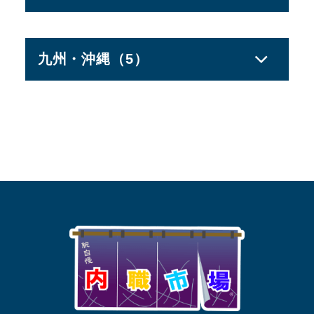
愛知県
一宮木曽川インター店
大阪府
大阪中央店
舞屋店
千葉県
柏の葉キャンパス店
犬山駅前店【直営店】
交野店
島根県
出雲店
土気緑の森店
岡崎北店
門真店
佐倉店
尾張旭店【直営店】
岸和田店
九州・沖縄（5）
東金店
春日井本店【直営店】
八尾店
広島県
広島北店
十三塚店
福山北店
小牧南インター店【直営店】
福岡県
中間店
福山引野店
東京都
東京東店
兵庫県
尼崎店
小牧流通センター店
福岡新宮店
広島沼田店
加古川店
瀬戸長根店
宍粟店
神奈川
湘南平塚店
高浜店
豊岡店
熊本県
熊本店
山口県
周南店
県
相模原インター店
津島店
姫路打越店
海老名店
東海市富木島店
姫路店
ゆめが丘店
豊田浄水店
大分県
大分羽屋店
徳島県
徳島店
名古屋北店
新守山店
和歌山
和歌山店
栃木県
佐野店
沖縄県
沖縄店
愛媛県
松山店
みよし店
県
尾張旭しもい店
味美店
京都府
京都店
高蔵寺不二店【直営店】