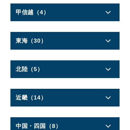
茨城県
いたこ店
福島県
ふくしま白河店
水戸店
郡山店
甲信越（4）
土浦店
いばらき県央店
新潟県
信越店
群馬県
伊勢崎店
東海（30）
太田店
長野県
上田店
高崎つくなわ店
松本やまがた店
館林店
岐阜県
各務原そはら店
高崎南店
多治見248号店【直営店】
北陸（5）
山梨県
甲府昭和インター店
前橋元総社店
岐阜南店
富山県
高岡店
埼玉県
埼玉上尾店
静岡県
御殿場店
川越店
富士宮店
近畿（14）
埼玉伊奈町店
静岡インター店
石川県
金沢南店
さいたま岩槻店
浜松店
大宮浅間店
浜松和合店
滋賀県
大津店
福井県
福井店
さいたま大宮店
中国・四国（8）
福井北店