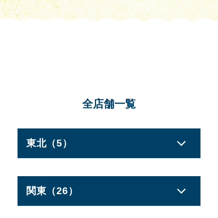
全店舗一覧
東北（5）
宮城県
みやぎ仙南店
仙台店
関東（26）
仙台東店