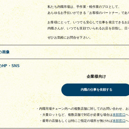
私たち内職市場は、手作業・軽作業のプロとして、
あらゆるお手伝いができる「お客様のパートナー」であ
お客様にとって、いつでも安心して仕事を発注できるお
内職さんが、いつでも笑顔でいられるお店を目指し、日
ぜひお気軽にお問合せ下さい。
の画像
のHP・SNS
企業様向け
・内職市場チェーン内への複数店舗に対してのお問い合わせ、お
・大量ロットなど、複数店舗で対応が必要な場合は
本部窓口
へ
・最寄の店舗もしくは特にご指定の場所が無ければ
本部窓口
へ