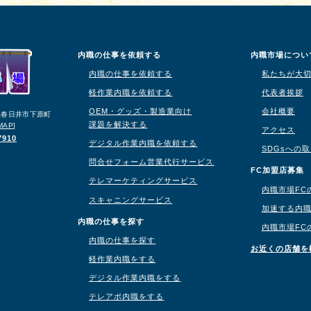
内職の仕事を依頼する
内職市場につい
内職の仕事を依頼する
私たちが大
軽作業内職を依頼する
代表者挨拶
OEM・グッズ・製造業向け
会社概要
知県春日井市下原町
課題を解決する
MAP
]
アクセス
7910
デジタル作業内職を依頼する
SDGsへの
問合せフォーム営業代行サービス
り
FC加盟店募集
テレマーケティングサービス
内職市場FC
スキャニングサービス
加速する内
内職の仕事を探す
内職市場FC
内職の仕事を探す
お近くの店舗を
軽作業内職をする
デジタル作業内職をする
テレアポ内職をする