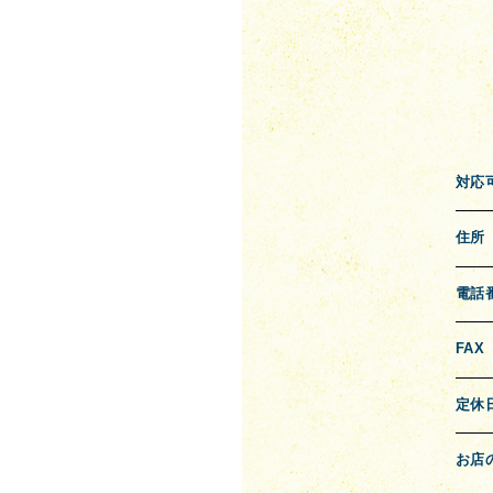
対応
住所
電話
FAX
定休
お店