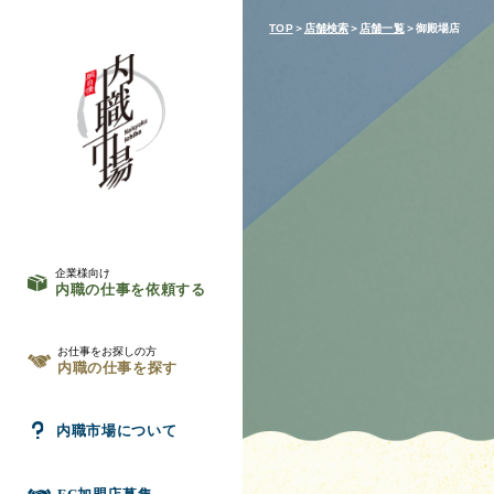
TOP
＞
店舗検索
＞
店舗一覧
＞御殿場店
企業様向け
内職の仕事を依頼する
お仕事をお探しの方
内職の仕事を探す
内職市場について