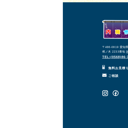
〒486-0819 愛
椎ノ木 2233番地 [
TEL:(0568)86-
無料お見積
ご相談