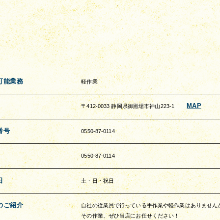
可能業務
軽作業
MAP
〒412-0033 静岡県御殿場市神山223-1
番号
0550-87-0114
0550-87-0114
日
土・日・祝日
のご紹介
自社の従業員で行っている手作業や軽作業はありません
その作業、ぜひ当店にお任せください！