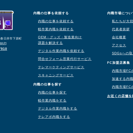
内職の仕事を依頼する
内職市場につい
内職の仕事を依頼する
私たちが大
軽作業内職を依頼する
代表者挨拶
OEM・グッズ・製造業向け
会社概要
知県春日井市下原町
課題を解決する
MAP
]
アクセス
7910
デジタル作業内職を依頼する
SDGsへの
問合せフォーム営業代行サービス
り
FC加盟店募集
テレマーケティングサービス
内職市場FC
スキャニングサービス
加速する内
内職の仕事を探す
内職市場FC
内職の仕事を探す
お近くの店舗を
軽作業内職をする
デジタル作業内職をする
テレアポ内職をする