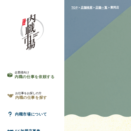
TOP
＞
店舗検索
＞
店舗一覧
＞豊岡店
企業様向け
内職の仕事を依頼する
お仕事をお探しの方
内職の仕事を探す
内職市場について