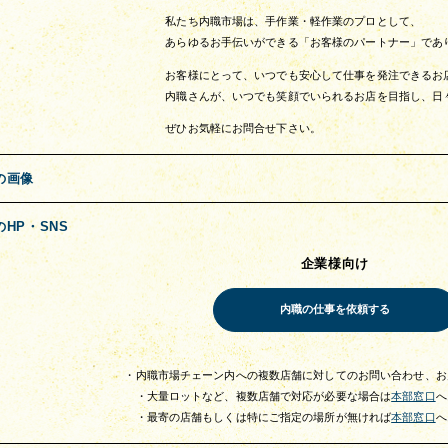
私たち内職市場は、手作業・軽作業のプロとして、
あらゆるお手伝いができる「お客様のパートナー」であ
お客様にとって、いつでも安心して仕事を発注できるお
内職さんが、いつでも笑顔でいられるお店を目指し、日
ぜひお気軽にお問合せ下さい。
の画像
のHP・SNS
企業様向け
・内職市場チェーン内への複数店舗に対してのお問い合わせ、お
・大量ロットなど、複数店舗で対応が必要な場合は
本部窓口
へ
・最寄の店舗もしくは特にご指定の場所が無ければ
本部窓口
へ