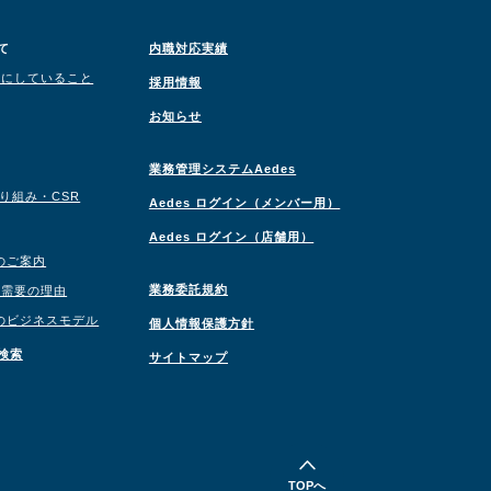
て
内職対応実績
切にしていること
採用情報
お知らせ
業務管理システムAedes
取り組み・CSR
Aedes ログイン（メンバー用）
Aedes ログイン（店舗用）
のご案内
業務委託規約
職需要の理由
のビジネスモデル
個人情報保護方針
検索
サイトマップ
TOPへ