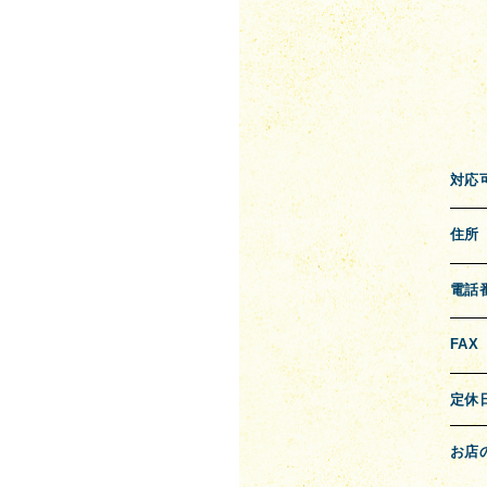
対応
住所
電話
FAX
定休
お店