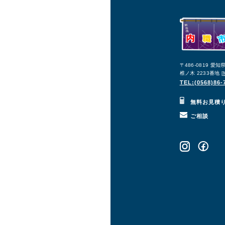
〒486-0819 愛
椎ノ木 2233番地 [
TEL:(0568)86-
無料お見積
ご相談