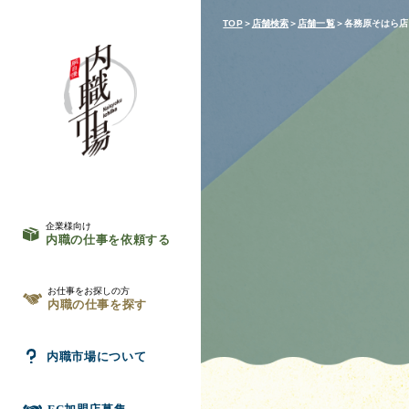
TOP
＞
店舗検索
＞
店舗一覧
＞各務原そはら店
企業様向け
内職の仕事を依頼する
お仕事をお探しの方
内職の仕事を探す
内職市場について