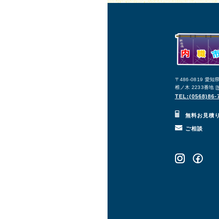
〒486-0819 愛
椎ノ木 2233番地 [
TEL:(0568)86-
無料お見積
ご相談