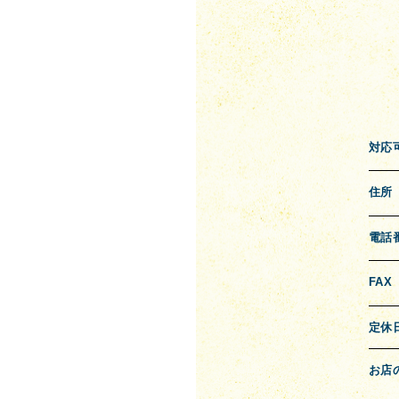
対応
住所
電話
FAX
定休
お店