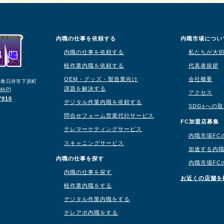
内職の仕事を依頼する
内職市場につい
内職の仕事を依頼する
私たちが大
軽作業内職を依頼する
代表者挨拶
OEM・グッズ・製造業向け
会社概要
知県春日井市下原町
課題を解決する
MAP
]
アクセス
7910
デジタル作業内職を依頼する
SDGsへの
問合せフォーム営業代行サービス
り
FC加盟店募集
テレマーケティングサービス
内職市場FC
スキャニングサービス
加速する内
内職の仕事を探す
内職市場FC
内職の仕事を探す
お近くの店舗を
軽作業内職をする
デジタル作業内職をする
テレアポ内職をする