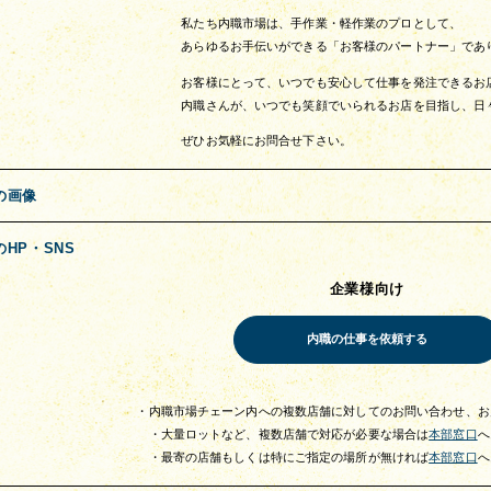
私たち内職市場は、手作業・軽作業のプロとして、
あらゆるお手伝いができる「お客様のパートナー」であ
お客様にとって、いつでも安心して仕事を発注できるお
内職さんが、いつでも笑顔でいられるお店を目指し、日
ぜひお気軽にお問合せ下さい。
の画像
のHP・SNS
企業様向け
・内職市場チェーン内への複数店舗に対してのお問い合わせ、お
・大量ロットなど、複数店舗で対応が必要な場合は
本部窓口
へ
・最寄の店舗もしくは特にご指定の場所が無ければ
本部窓口
へ