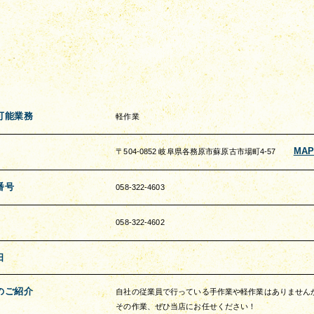
可能業務
軽作業
MA
〒504-0852 岐阜県各務原市蘇原古市場町4-57
番号
058-322-4603
058-322-4602
日
のご紹介
自社の従業員で行っている手作業や軽作業はありません
その作業、ぜひ当店にお任せください！