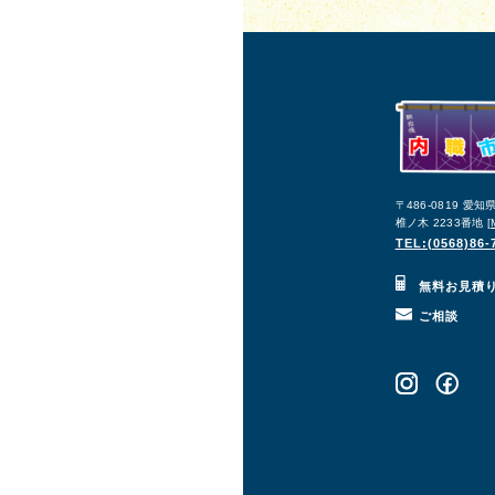
〒486-0819 愛
椎ノ木 2233番地 [
TEL:(0568)86-
無料お見積
ご相談