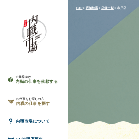
TOP
＞
店舗検索
＞
店舗一覧
＞水戸店
企業様向け
内職の仕事を依頼する
お仕事をお探しの方
内職の仕事を探す
内職市場について