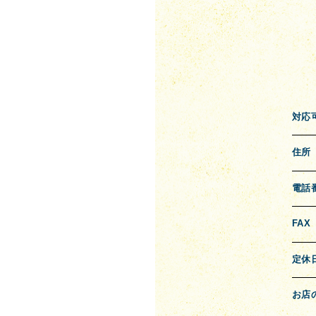
対応
住所
電話
FAX
定休
お店