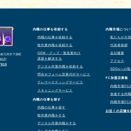
内職の仕事を依頼する
内職市場につい
内職の仕事を依頼する
私たちが大
軽作業内職を依頼する
代表者挨拶
OEM・グッズ・製造業向け
会社概要
知県春日井市下原町
課題を解決する
MAP
]
アクセス
7910
デジタル作業内職を依頼する
SDGsへの
問合せフォーム営業代行サービス
り
FC加盟店募集
テレマーケティングサービス
内職市場FC
スキャニングサービス
加速する内
内職の仕事を探す
内職市場FC
内職の仕事を探す
お近くの店舗を
軽作業内職をする
デジタル作業内職をする