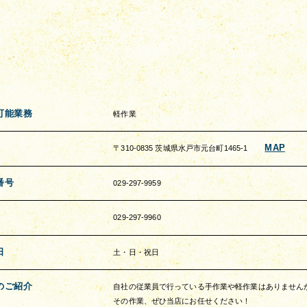
可能業務
軽作業
MAP
〒310-0835 茨城県水戸市元台町1465‐1
番号
029-297-9959
029-297-9960
日
土・日・祝日
のご紹介
自社の従業員で行っている手作業や軽作業はありません
その作業、ぜひ当店にお任せください！