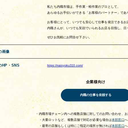
私たち内職市場は、手作業・軽作業のプロとして、
あらゆるお手伝いができる「お客様のパートナー」であ
お客様にとって、いつでも安心して仕事を発注できるお
内職さんが、いつでも笑顔でいられるお店を目指し、日
ぜひお気軽にお問合せ下さい。
の画像
のHP・SNS
https://naisyoku310.com/
企業様向け
・内職市場チェーン内への複数店舗に対してのお問い合わせ、お
・大量ロットなど、複数店舗で対応が必要な場合は
本部窓口
へ
・最寄の店舗もしくは特にご指定の場所が無ければ
本部窓口
へ