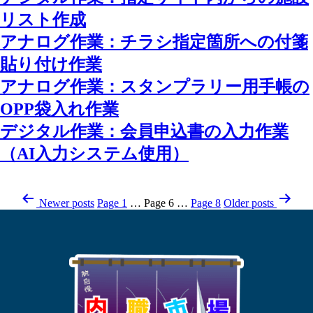
リスト作成
アナログ作業：チラシ指定箇所への付箋
貼り付け作業
アナログ作業：スタンプラリー用手帳の
OPP袋入れ作業
デジタル作業：会員申込書の入力作業
（AI入力システム使用）
Posts
Newer
posts
Page 1
…
Page 6
…
Page 8
Older
posts
pagination