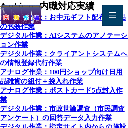
Archives:
内職対応実績
アナログ作業：お中元ギフト配布用商品
の包装作業
デジタル作業：AIシステムのアノテーシ
ョン作業
デジタル作業：クライアントシステムへ
の情報登録代行作業
アナログ作業：100円ショップ向け日用
品雑貨の組付＋袋入れ作業
アナログ作業：ポストカード5点封入作
業
デジタル作業：市政世論調査（市民調査
アンケート）の回答データ入力作業
デジタル作業：指定サイト内からの施設