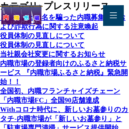
カテゴリ:
プレスリリース
【重要】当社名を騙った内職募集広告お
よび詐欺行為に関する注意喚起
役員体制の見直しについて
役員体制の見直しについて
当社親会社変更に関するお知らせ
内職市場の登録者向けのふるさと納税サ
ービス 『内職市場ふるさと納税』緊急開
始！！
全国初、内職フランチャイズチェーン
「内職市場FC」全国90店舗達成
Withコロナ時代に、新しいお墓参りのカ
タチ-内職市場が「新しいお墓参り」と
「駐車場専門清掃」サービス提供開始