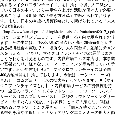
築するマイクロフランチャイズ」を目指す 今後、人口減少し
ていく日本の中で、より生産性を上げた活動が個々人で必要で
あることは、政府提唱の「働き方改革」で触れられておりま
す。また、日本の今後の成長戦略として掲げられている「未来
投資戦略2017」
（http://www.kantei.go.jp/jp/singi/keizaisaisei/pdf/miraitousi2017_t.p
では、シェアリングエコノミーを促進する方向が示されており
ます。その中には、“経済活動の最適化・高付加価値化と活力
ある経済社会を実現でき、場所や、人を問わず、産業にチャン
スを与える。”とあり、マイクロフランチャイズの展開はまさ
しくそれらを叶えるものです。内職市場コムズ本店は、本事業
の基盤となり、様々なテストマーケティング等も行っていく予
定です。2020年末を目処に、マイクロフランチャイズは全国
400店舗展開を目指しております。今後はマーケットニーズに
合わせ、コムズ店サービスの拡大も行っていきます。 ■【マイ
クロフランチャイズとは】 ・内職市場サービスの提供権を持
つ、全国のフランチャイズネットワーク ・アウトソーシング
サービス（コムズ店サービス）、及びクラウドソーシングサー
ビス「サボたん」の提供 ・お客様にとって「身近な、気軽に
頼めるアウトソーシング屋さん」 ・「個人が稼ぐことができ
る機会を増やす取組」＝「シェアリングエコノミーの拡大と働