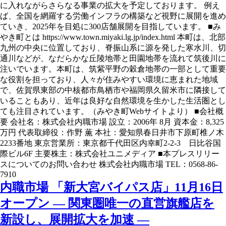
に入れながらさらなる事業の拡大を予定しております。 例え
ば、全国を網羅する労働インフラの構築など視野に展開を進め
ていき、2025年を目処に300店舗展開を目指しています。 ■み
やき町とは https://www.town.miyaki.lg.jp/index.html 本町は、北部
九州の中央に位置しており、脊振山系に源を発した寒水川、切
通川などが、なだらかな丘陵地帯と田園地帯を流れて筑後川に
注いでいます。本町は、筑紫平野の穀倉地帯の一部として重要
な役割を担っており、人々が住みやすい環境に恵まれた地域
で、佐賀県東部の中核都市鳥栖市や福岡県久留米市に隣接して
いることもあり、近年は良好な自然環境を生かした生活圏とし
ても注目されています。（みやき町Webサイトより） ■会社概
要 会社名：株式会社内職市場 設立：2006年 8月 資本金：8,325
万円 代表取締役：作野 薫 本社：愛知県春日井市下原町椎ノ木
2233番地 東京営業所：東京都千代田区内幸町2-2-3 日比谷国
際ビル6F 主要株主：株式会社ユニメディア ■本プレスリリー
スについてのお問い合わせ 株式会社内職市場 TEL：0568-86-
7910
内職市場 「新大宮バイパス店」11月16日
オープン — 関東圏唯一の直営旗艦店を
新設し、展開拡大を加速 —