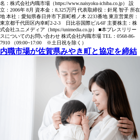
名：株式会社内職市場（https://www.naisyoku-ichiba.co.jp） 設
立：2006年 8月 資本金：8,325万円 代表取締役：針尾 智子 所在
地 本社：愛知県春日井市下原町椎ノ木 2233番地 東京営業所：
東京都千代田区内幸町2-2-3 日比谷国際ビル6F 主要株主：株
式会社ユニメディア（https://unimedia.co.jp） ■本プレスリリー
スについてのお問い合わせ 株式会社内職市場 TEL：0568-86-
7910 （09:00~17:00 ※土日祝を除く）
内職市場が佐賀県みやき町と協定を締結