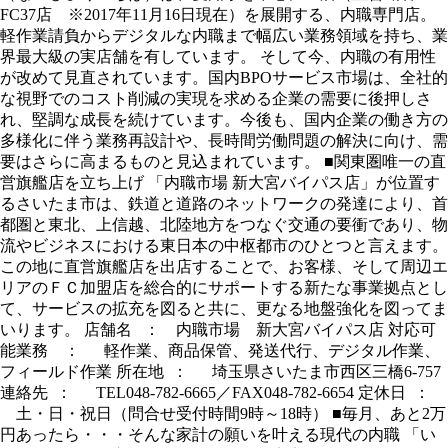
FC37店 ※2017年11月16日現在）を展開する、内職専門店。
軽作業請負からデジタルな内職まで幅広い業務領域を持ち、業
界最大級の実店舗を有しています。 そして今、内職の有用性
が改めて見直されています。国内BPOサービス市場は、全社的
な視野でのコスト削減の実現を求める企業の需要に後押しさ
れ、堅調な成長を続けています。今後も、国内企業の働き方の
多様化に伴う業務再設計や、長時間労働問題の解決に向け、需
要はさらに高まるものと見込まれています。 ■関東圏唯一の直
営旗艦店を立ち上げ 「内職市場 新大宮バイパス店」が位置す
るさいたま市は、鉄道と道路のネットワークの発達により、首
都圏と東北、上信越、北陸地方をつなぐ交通の要衝であり、物
流やビジネスにおける東日本の中枢都市のひとつと言えます。
この地に直営旗艦店を出店することで、お客様、そして周辺エ
リアのＦＣ加盟店を総合的にサポートする新たな事業拠点とし
て、サービスの拡充を図ると共に、更なる地盤強化を図ってま
いります。 店舗名 ： 内職市場 新大宮バイパス店 対応可
能業務 ： 軽作業、商品保管、発送代行、デジタル作業、
フィールド作業 所在地 ： 埼玉県さいたま市西区三橋6-757
連絡先 ： TEL048-782-6665／FAX048-782-6654 定休日 ：
土・日・祝日（問合せ受付時間9時～18時） ■毎月、あと2万
円あったら・・・そんな家計の願いを叶える現代の内職 「い