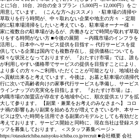
とに5台、10台、20台の全３プラン（5,000円～12,000円）をご
用意しています。 （こんな方へおススメ） ・駐車場の清掃や
草取りを行う時間が、中々取れない企業や地主の方々 ・定期
的に駐車場清掃をしたいと考えている、駐車場オーナー様 ・
家に複数台の駐車場があるが、共働きなどで時間が取れず草取
りをする時間がない方 ■今後の展開 ～内職市場のインフラを
活用し、日本中へサービス提供を目指す～ 代行サービスを提
供している企業は国内でも複数存在し、提供価格についても
様々な状況となっておりますが、『おたすけ市場』では、誰も
が利用しやすい価格帯でサービスの提供を目指すことにより、
より多くの方々へご利用いただくことが可能となり、地域社会
へ貢献出来ると考えています。今後は、お墓と駐車場の清掃代
行に次いで高齢者向けの家事代行サービスも準備し、サービス
ラインナップの充実化を目指します。 『おたすけ市場』は、
内職市場の加盟店が存在する地域中心に、順次提供エリアを拡
大して参ります。 【副業・兼業をお考えのみなさまへ】 コロ
ナ禍の影響もあり副業を始める方が増えてきている中、本サー
ビスは空いた時間を活用できる副業のモデルとしても有効だと
考えております。サービス開始と同時に、現在当社は登録スタ
ッフを募集しております。 ＜スタッフ募集ページ＞
https://otasukeichiba.naisyoku-ichiba.co.jp/recruit ■会社概要 会社