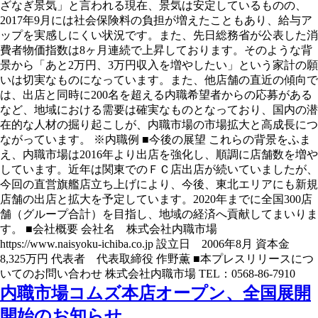
ざなぎ景気」と言われる現在、景気は安定しているものの、
2017年9月には社会保険料の負担が増えたこともあり、給与ア
ップを実感しにくい状況です。また、先日総務省が公表した消
費者物価指数は8ヶ月連続で上昇しております。そのような背
景から「あと2万円、3万円収入を増やしたい」という家計の願
いは切実なものになっています。また、他店舗の直近の傾向で
は、出店と同時に200名を超える内職希望者からの応募がある
など、地域における需要は確実なものとなっており、国内の潜
在的な人材の掘り起こしが、内職市場の市場拡大と高成長につ
ながっています。 ※内職例 ■今後の展望 これらの背景をふま
え、内職市場は2016年より出店を強化し、順調に店舗数を増や
しています。近年は関東でのＦＣ店出店が続いていましたが、
今回の直営旗艦店立ち上げにより、今後、東北エリアにも新規
店舗の出店と拡大を予定しています。2020年までに全国300店
舗（グループ合計）を目指し、地域の経済へ貢献してまいりま
す。 ■会社概要 会社名 株式会社内職市場
https://www.naisyoku-ichiba.co.jp 設立日 2006年8月 資本金
8,325万円 代表者 代表取締役 作野薫 ■本プレスリリースにつ
いてのお問い合わせ 株式会社内職市場 TEL：0568-86-7910
内職市場コムズ本店オープン、全国展開
開始のお知らせ