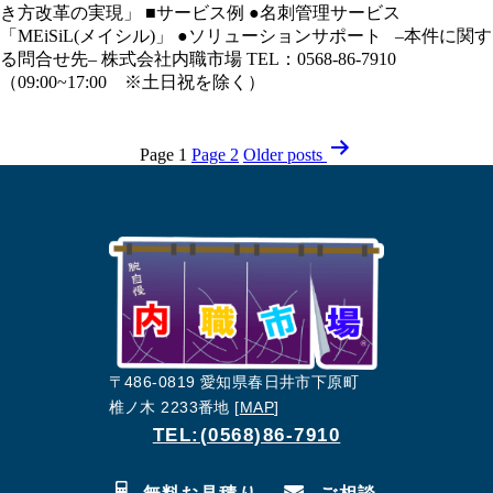
き方改革の実現」 ■サービス例 ●名刺管理サービス
「MEiSiL(メイシル)」 ●ソリューションサポート –本件に関す
る問合せ先– 株式会社内職市場 TEL：0568-86-7910
（09:00~17:00 ※土日祝を除く）
Posts
Page 1
Page 2
Older
posts
pagination
〒486-0819 愛知県春日井市下原町
椎ノ木 2233番地 [
MAP
]
TEL:(0568)86-7910