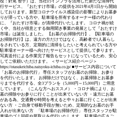
役：針尾 智子）は、当社のインフラを活用した新たな清掃代
行サービス、『おたすけ市場』の提供を2021年4月1日から開始
しております。新型コロナウイルス感染症の影響によりお墓参
りが滞っている方や、駐車場を所有するオーナー様の代わり
に、『おたすけ市場』が清掃代行いたします。 コロナ禍が続
く中、当社が得意とする御用聞き事業の発展として『おたすけ
市場』は誕生しました。 【お墓のお掃除代行】、【駐車場の
お掃除代行】は、遠方の方だけではなく、高齢者で1人暮らし
をされている方、定期的に清掃をしたいと考えられている方や
駐車場オーナー様へ向けたサービスとして提供して参ります。
写真送付による作業完了報告もセットになっているため、安心
してご依頼いただけます。 ＜サービス紹介ページ＞
https://otasukeichiba.naisyoku-ichiba.co.jp/ ■サービス内容について
「お墓のお掃除代行」 専任スタッフがお墓のお掃除、お参り
を代行いたします。 お掃除だけではなく、お墓掃除とお墓参
りまでを代行する、全3プランを（5,000円～15,000円）ご用意
しています。 （こんな方へおススメ） ・コロナ禍により、お
墓の掃除やお参りに行くことが出来ていない方 ・遠方にお墓
がある為、交通費や時間を考えると中々お墓に行くことが出来
ない方 ・ご自身で移動手段が無いため、定期的なお墓のお手
入れが出来ない方 「駐車場のお掃除代行」 専任スタッフが駐
車場のゴミ回収や草取りを代行いたします。 駐車場の広さご