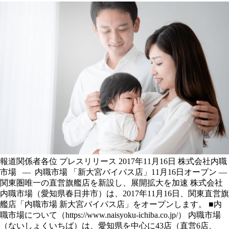
報道関係者各位 プレスリリース 2017年11月16日 株式会社内職
市場 — 内職市場 「新大宮バイパス店」11月16日オープン —
関東圏唯一の直営旗艦店を新設し、展開拡大を加速 株式会社
内職市場（愛知県春日井市）は、2017年11月16日、関東直営旗
艦店「内職市場 新大宮バイパス店」をオープンします。 ■内
職市場について（https://www.naisyoku-ichiba.co.jp/） 内職市場
（ないしょくいちば）は、愛知県を中心に43店（直営6店、