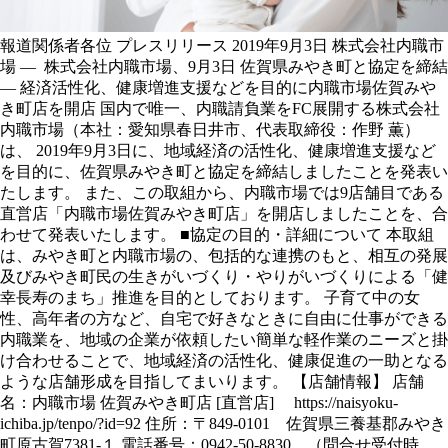
報道関係者各位 プレスリリース 2019年9月3日 株式会社内職市
場 — 株式会社内職市場、9月3日 佐賀県みやき町と協定を締結
— 経済活性化、健康増進支援などを目的に内職市場佐賀みや
き町店を開店 国内で唯一、内職請負業をFC展開する株式会社
内職市場（本社：愛知県春日井市、代表取締役：作野 薫）
は、 2019年9月3日に、地域経済の活性化、健康増進支援など
を目的に、佐賀県みやき町と協定を締結しましたことを発表い
たします。 また、この取組から、内職市場では9店舗目である
直営店「内職市場佐賀みやき町店」を開店しましたことを、合
わせて発表いたします。 ■協定の目的・詳細について 本取組
は、みやき町と内職市場の、包括的な連携のもと、相互の発展
及びみやき町民の生きがいづくり・やりがいづくりによる「健
幸長寿のまち」推進を目的としております。 子育て中の女
性、高年者の方など、自宅で好きなときに自由に仕事ができる
内職業を、地域の企業が依頼したい簡単な軽作業のニーズと掛
け合わせることで、地域経済の活性化、健康促進の一助となる
ような店舗形成を目指してまいります。 【店舗情報】 店舗
名：内職市場 佐賀みやき町店 [直営店] https://naisyoku-
ichiba.jp/tenpo/?id=92 住所：〒849-0101 佐賀県三養基郡みやき
町原古賀7381-１ 電話番号：0942-50-8830 （問合せ受付時