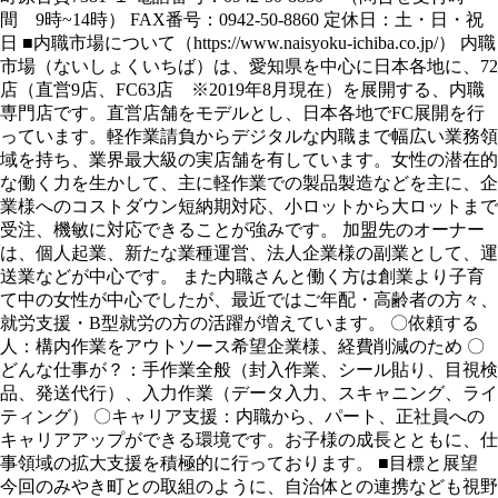
間 9時~14時） FAX番号：0942-50-8860 定休日：土・日・祝
日 ■内職市場について（https://www.naisyoku-ichiba.co.jp/） 内職
市場（ないしょくいちば）は、愛知県を中心に日本各地に、72
店（直営9店、FC63店 ※2019年8月現在）を展開する、内職
専門店です。直営店舗をモデルとし、日本各地でFC展開を行
っています。軽作業請負からデジタルな内職まで幅広い業務領
域を持ち、業界最大級の実店舗を有しています。女性の潜在的
な働く力を生かして、主に軽作業での製品製造などを主に、企
業様へのコストダウン短納期対応、小ロットから大ロットまで
受注、機敏に対応できることが強みです。 加盟先のオーナー
は、個人起業、新たな業種運営、法人企業様の副業として、運
送業などが中心です。 また内職さんと働く方は創業より子育
て中の女性が中心でしたが、最近ではご年配・高齢者の方々、
就労支援・B型就労の方の活躍が増えています。 〇依頼する
人：構内作業をアウトソース希望企業様、経費削減のため 〇
どんな仕事が？：手作業全般（封入作業、シール貼り、目視検
品、発送代行）、入力作業（データ入力、スキャニング、ライ
ティング） 〇キャリア支援：内職から、パート、正社員への
キャリアアップができる環境です。お子様の成長とともに、仕
事領域の拡大支援を積極的に行っております。 ■目標と展望
今回のみやき町との取組のように、自治体との連携なども視野