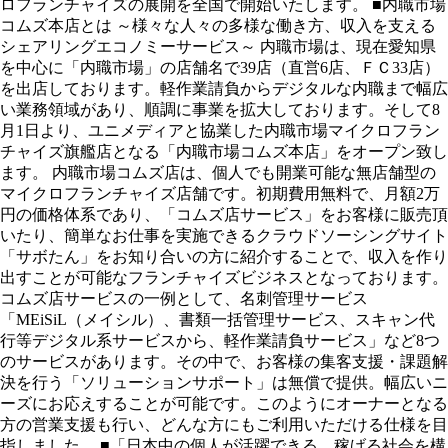
ロフランチャイズの展開を全国で開始いたします。 ■内職市場
コムズ本店とは ～様々な人々の多様な働き方、収入を支える
シェアリングエコノミーサービス～ 内職市場は、現在愛知県
を中心に「内職市場」の店舗名で39店（直営6店、ＦＣ33店）
を出店しております。軽作業請負からデジタルな内職まで幅広
い業務領域があり、順調に事業を拡大しております。そして8
月1日より、ユニメディアと協業した内職市場マイクロフラン
チャイズ旗艦店となる「内職市場コムズ本店」をオープン致し
ます。 内職市場コムズ店は、個人でも開業可能な無店舗型の
マイクロフランチャイズ店舗です。初期費用無料で、月額2万
円の価格体系であり、「コムズ店サービス」をお客様に販売頂
いたり、簡単なお仕事を実施できるクラウドソーシングサイト
「サボたん」をお知り合いの方に紹介することで、収入を作り
出すことが可能なフランチャイズビジネスとなっております。
コムズ店サービスの一例として、名刺管理サービス
「MEiSiL（メイシル）、書類一括管理サービス、スキャン代
行等デジタル系サービスから、軽作業請負サービス」など8つ
のサービスがあります。その中で、お客様の集客支援・課題解
決を行う「ソリューションサポート」は無償で提供。幅広いニ
ーズにお応えすることが可能です。このようにオーナーとなる
方の営業支援も行い、どんな方にもご利用いただける仕様を目
指しました。 ■「日本中の個人が活躍できる、稼げる社会を構