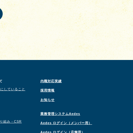
て
内職対応実績
切にしていること
採用情報
お知らせ
業務管理システムAedes
取り組み・CSR
Aedes ログイン（メンバー用）
Aedes ログイン（店舗用）