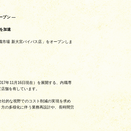
ープン —
を加速
内職市場 新大宮バイパス店」をオープンしま
17年11月16日現在）を展開する、内職専
実店舗を有しています。
全社的な視野でのコスト削減の実現を求め
き方の多様化に伴う業務再設計や、長時間労