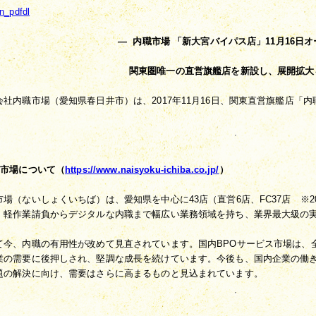
—  内職市場 「新大宮バイパス店」11月16日オ
関東圏唯一の直営旗艦店を新設し、展開拡大
会社内職市場（愛知県春日井市）は、2017年11月16日、関東直営旗艦店「
職市場について（
https://www.naisyoku-ichiba.co.jp/
）
市場（ないしょくいちば）は、愛知県を中心に43店（直営6店、FC37店　※20
。軽作業請負からデジタルな内職まで幅広い業務領域を持ち、業界最大級の
て今、内職の有用性が改めて見直されています。国内BPOサービス市場は、
業の需要に後押しされ、堅調な成長を続けています。今後も、国内企業の働
題の解決に向け、需要はさらに高まるものと見込まれています。