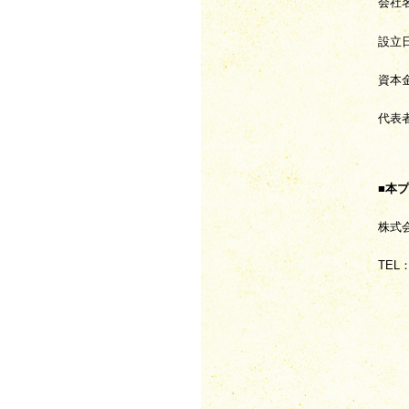
会社
設立日
資本金
代表
■本
株式
TEL