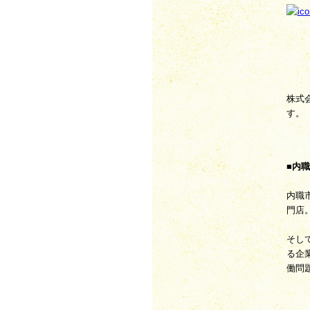
株式
す。
■内
内職
門店
そし
る企
働問