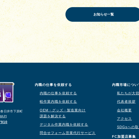
お知らせ一覧
内職の仕事を依頼する
内職市場につい
内職の仕事を依頼する
私たちが大
軽作業内職を依頼する
代表者挨拶
OEM・グッズ・製造業向け
会社概要
知県春日井市下原町
課題を解決する
MAP
]
アクセス
7910
デジタル作業内職を依頼する
SDGsへの
問合せフォーム営業代行サービス
り
FC加盟店募集