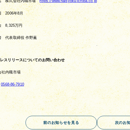
名　株式会社内職市場　
https://www.naisyoku-ichiba.co.jp
　2006年8月
　8,325万円
者　代表取締役 作野薫
プレスリリースについてのお問い合わせ
会社内職市場
：
0568-86-7910
前のお知らせを見る
次のお