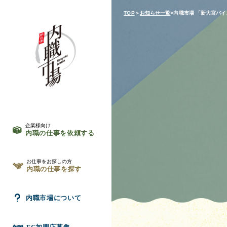
TOP
＞
お知らせ一覧
>内職市場 「新大宮バイ
企業様向け
内職の仕事を依頼する
お仕事をお探しの方
内職の仕事を探す
内職市場について