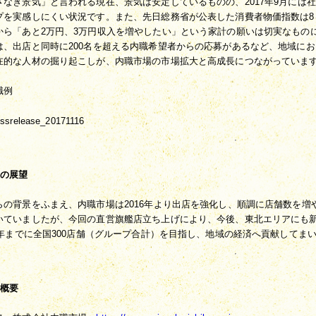
ざなぎ景気」と言われる現在、景気は安定しているものの、2017年9月には
プを実感しにくい状況です。また、先日総務省が公表した消費者物価指数は8
から「あと2万円、3万円収入を増やしたい」という家計の願いは切実なもの
は、出店と同時に200名を超える内職希望者からの応募があるなど、地域に
在的な人材の掘り起こしが、内職市場の市場拡大と高成長につながっていま
職例
後の展望
らの背景をふまえ、内職市場は2016年より出店を強化し、順調に店舗数を
いていましたが、今回の直営旗艦店立ち上げにより、今後、東北エリアにも
20年までに全国300店舗（グループ合計）を目指し、地域の経済へ貢献してま
社概要