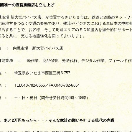
東圏唯一の直営旗艦店を立ち上げ
職市場 新大宮バイパス店」が位置するさいたま市は、鉄道と道路のネットワ
北陸地方をつなぐ交通の要衝であり、物流やビジネスにおける東日本の中枢
出店することで、お客様、そして周辺エリアのＦＣ加盟店を総合的にサポー
図ると共に、更なる地盤強化を図ってまいります。
名   ：　内職市場　新大宮バイパス店
可能業務　：  　軽作業、商品保管、発送代行、デジタル作業、フィールド作
  ：  　埼玉県さいたま市西区三橋6-757
 ：  　TEL048-782-6665／FAX048-782-6654
  ：  　土・日・祝日（問合せ受付時間9時～18時）
月、あと2万円あったら・・・そんな家計の願いを叶える現代の内職