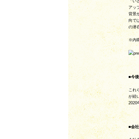
「い
アッ
背景
向で
の潜
※内
■今
これ
が続
20
■会