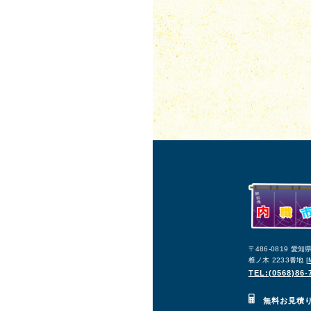
〒486-0819 愛
椎ノ木 2233番地 [
TEL:(0568)86-
無料お見積