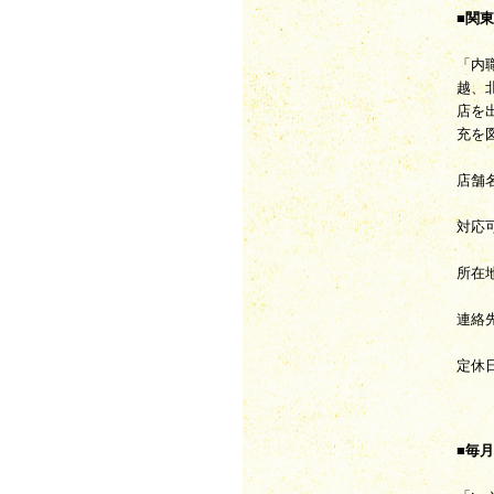
■関
「内
越、
店を
充を
店舗
対応
所在地
連絡先 
定休日
■毎