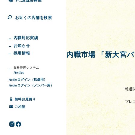
FC加盟店募集
お近くの店舗を検索
内職対応実績
お知らせ
採用情報
内職市場 「新大宮バ
業務管理システム
Aedes
Aedesログイン（店舗用）
Aedesログイン（メンバー用）
報道
無料お見積り
プレ
ご相談