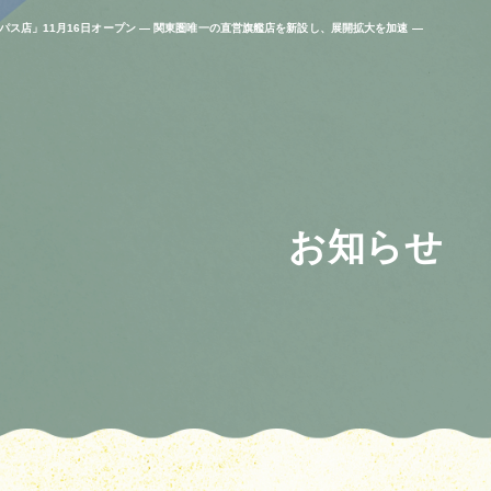
パス店」11月16日オープン — 関東圏唯一の直営旗艦店を新設し、展開拡大を加速 —
お知らせ