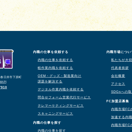
内職の仕事を依頼する
内職市場につい
内職の仕事を依頼する
私たちが大
軽作業内職を依頼する
代表者挨拶
OEM・グッズ・製造業向け
会社概要
知県春日井市下原町
課題を解決する
MAP
]
アクセス
7910
デジタル作業内職を依頼する
SDGsへの
問合せフォーム営業代行サービス
り
FC加盟店募集
テレマーケティングサービス
内職市場FC
スキャニングサービス
加速する内
内職の仕事を探す
内職市場FC
内職の仕事を探す