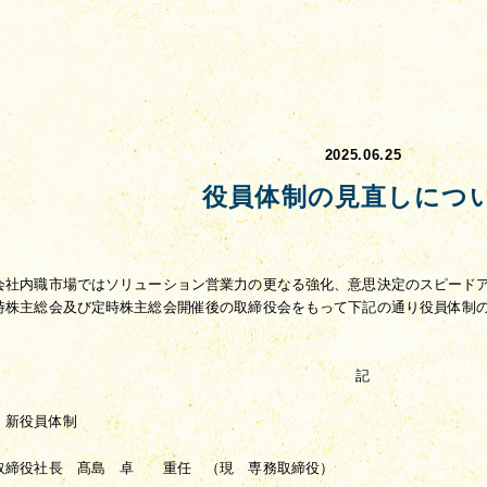
2025.06.25
役員体制の見直しにつ
会社内職市場ではソリューション営業力の更なる強化、意思決定のスピード
時株主総会及び定時株主総会開催後の取締役会をもって下記の通り役員体制
記
）新役員体制
取締役社長　髙島　卓　　重任　（現　専務取締役）