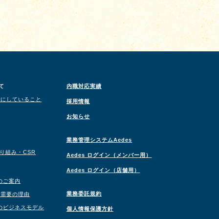
て
内職対応実績
切にしていること
採用情報
お知らせ
業務管理システムAedes
取り組み・CSR
Aedes ログイン（メンバー用）
Aedes ログイン（店舗用）
のご案内
業務委託規約
職需要の理由
のビジネスモデル
個人情報保護方針