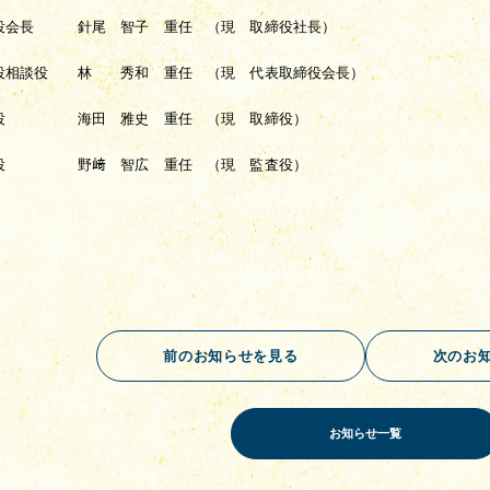
役会長　　　針尾　智子　重任　（現　取締役社長）
役相談役　　林　　秀和　重任　（現　代表取締役会長）
役　　　　　海田　雅史　重任　（現　取締役）
役　　　　　野﨑　智広　重任　（現　監査役）
前のお知らせを見る
次のお
お知らせ一覧