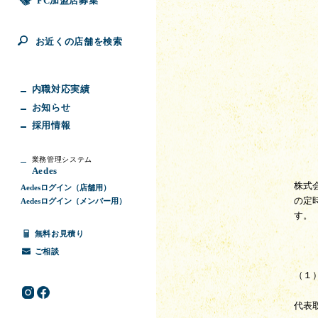
FC加盟店募集
お近くの店舗を検索
内職対応実績
お知らせ
採用情報
業務管理システム
Aedes
株式
Aedesログイン（店舗用）
の定
Aedesログイン（メンバー用）
す。
無料お見積り
ご相談
（１
代表