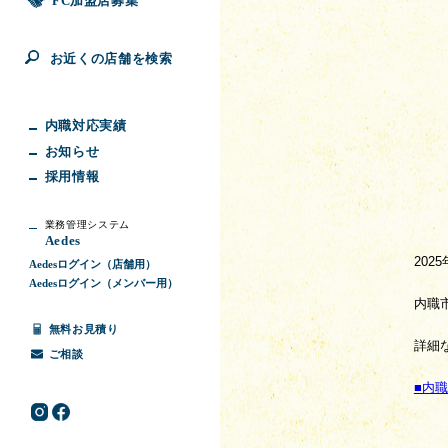
FC加盟店募集
お近くの店舗を検索
内職対応実績
お知らせ
採用情報
業務管理システム
Aedes
202
Aedesログイン（店舗用）
Aedesログイン（メンバー用）
内職
無料お見積り
詳細
ご相談
■内