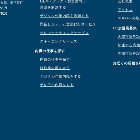
OEM・グッズ・製造業向け
会社概要
知県春日井市下原町
課題を解決する
MAP
]
アクセス
7910
デジタル作業内職を依頼する
SDGsへの
問合せフォーム営業代行サービス
り
FC加盟店募集
テレマーケティングサービス
内職市場FC
スキャニングサービス
加速する内
内職の仕事を探す
内職市場FC
内職の仕事を探す
お近くの店舗を
軽作業内職をする
デジタル作業内職をする
テレアポ内職をする