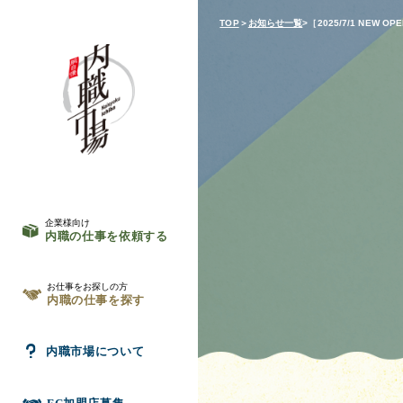
TOP
＞
お知らせ一覧
>［2025/7/1 NEW 
企業様向け
内職の仕事を依頼する
お仕事をお探しの方
内職の仕事を探す
内職市場について