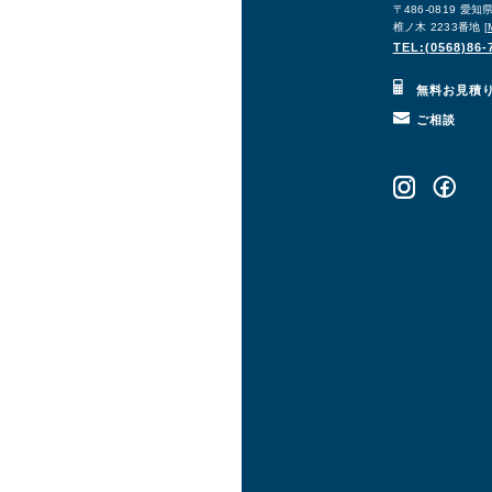
〒486-0819 愛
椎ノ木 2233番地 [
TEL:(0568)86-
無料お見積
ご相談