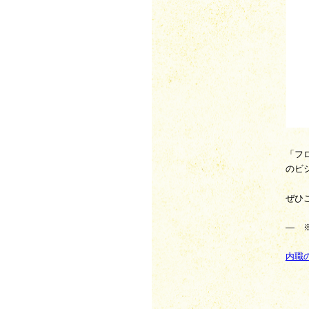
「フ
のビ
ぜひ
—　※
内職