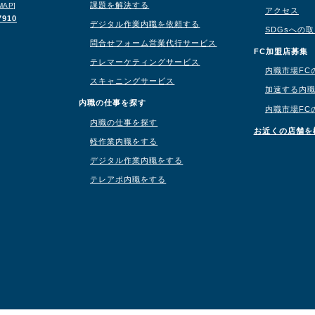
課題を解決する
MAP
]
アクセス
7910
デジタル作業内職を依頼する
SDGsへの
問合せフォーム営業代行サービス
り
FC加盟店募集
テレマーケティングサービス
内職市場FC
スキャニングサービス
加速する内
内職の仕事を探す
内職市場FC
内職の仕事を探す
お近くの店舗を
軽作業内職をする
デジタル作業内職をする
テレアポ内職をする