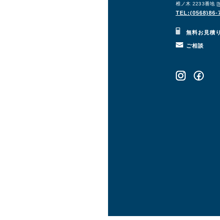
椎ノ木 2233番地 [
TEL:(0568)86-
無料お見積
ご相談