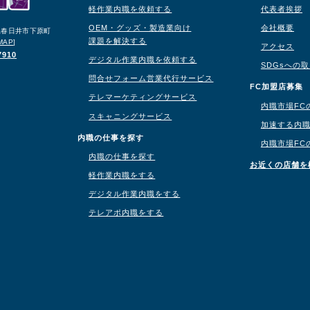
軽作業内職を依頼する
代表者挨拶
OEM・グッズ・製造業向け
会社概要
知県春日井市下原町
課題を解決する
MAP
]
アクセス
7910
デジタル作業内職を依頼する
SDGsへの
問合せフォーム営業代行サービス
り
FC加盟店募集
テレマーケティングサービス
内職市場FC
スキャニングサービス
加速する内
内職の仕事を探す
内職市場FC
内職の仕事を探す
お近くの店舗を
軽作業内職をする
デジタル作業内職をする
テレアポ内職をする