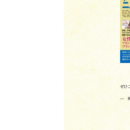
ぜひ
—　