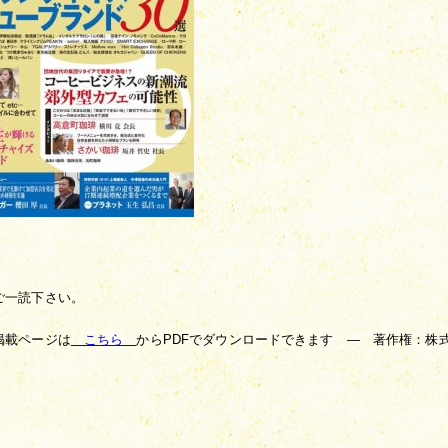
ご一読下さい。
掲載ページは
　こちら　
からPDFでダウンロードできます　—　著作権：株