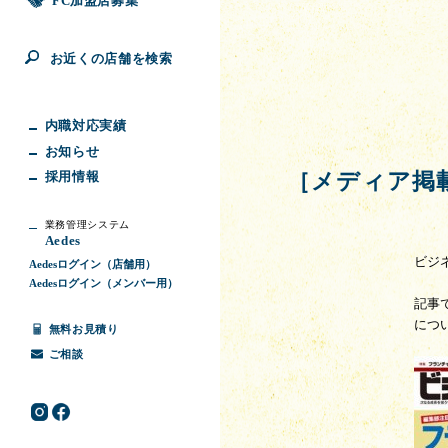
FC加盟店募集
お近くの店舗を検索
内職対応実績
お知らせ
採用情報
［メディア掲
業務管理システム
Aedes
ビジ
Aedesログイン（店舗用）
Aedesログイン（メンバー用）
記事
につ
無料お見積り
ご相談