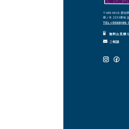
〒486-0819 愛
椎ノ木 2233番地 [
TEL:(0568)86-
無料お見積
ご相談