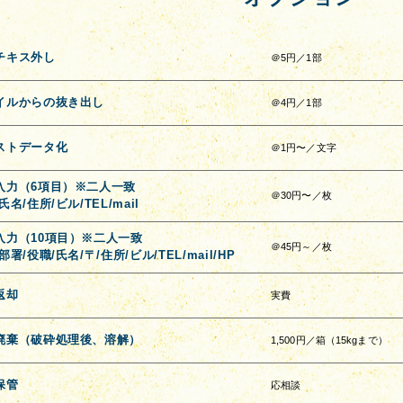
チキス外し
＠5円／1部
イルからの抜き出し
＠4円／1部
ストデータ化
＠1円〜／文字
入力（6項目）※二人一致
＠30円〜／枚
氏名/住所/ビル/TEL/mail
入力（10項目）※二人一致
＠45円～／枚
部署/役職/氏名/〒/住所/ビル/TEL/mail/HP
返却
実費
廃棄（破砕処理後、溶解）
1,500円／箱（15kgまで）
保管
応相談