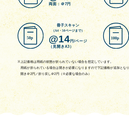
両面：＠7円
冊子スキャン
（A4・50ページまで）
@14
円/ページ
（見開きA3）
※
上記価格は用紙の状態が折られていない場合を想定しています。
用紙が折られている場合は開きが必要になりますので下記価格が追加とな
開き＠2円／折り戻し＠2円（※必要な場合のみ）