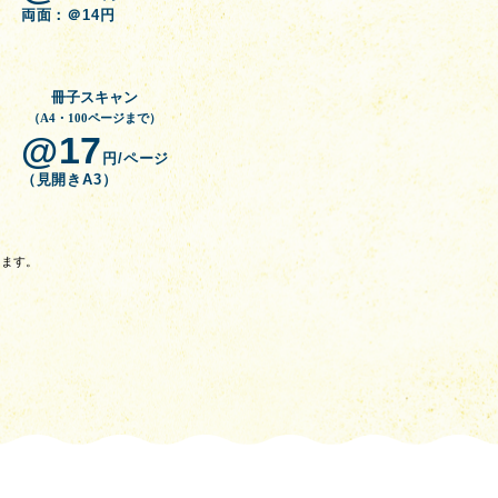
両面：＠14円
冊子スキャン
（A4・100ページまで）
@17
円/ページ
（見開きA3）
ります。