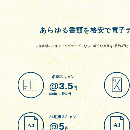
あらゆる書類を格安で電子
内職市場のスキャニングサービスなら、幅広い書類を1枚約3円か
名刺スキャン
@3.5
円
両面：＠5円
A4用紙スキャン
@5
円