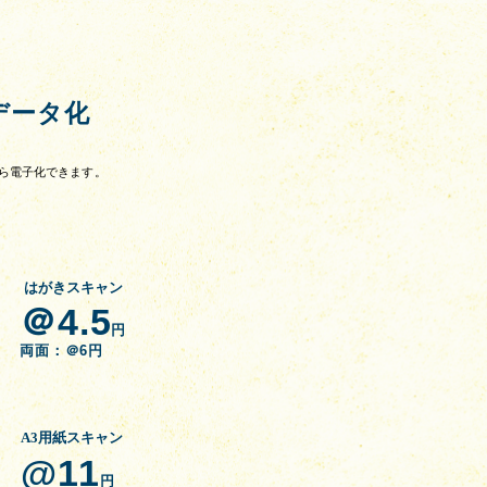
データ化
ら電子化できます。
はがきスキャン
＠4.5
円
両面：＠6円
A3用紙スキャン
@11
円