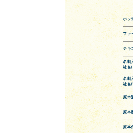
ホッ
ファ
テキ
名刺
社名/
名刺
社名/
原本
原本
原本