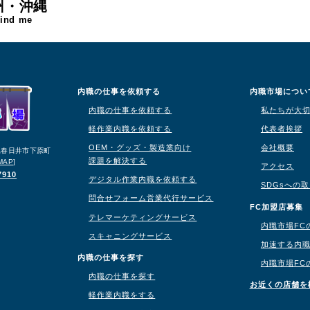
州・沖縄
find me
内職の仕事を依頼する
内職市場につい
内職の仕事を依頼する
私たちが大
軽作業内職を依頼する
代表者挨拶
OEM・グッズ・製造業向け
会社概要
知県春日井市下原町
課題を解決する
MAP
]
アクセス
7910
デジタル作業内職を依頼する
SDGsへの
問合せフォーム営業代行サービス
り
FC加盟店募集
テレマーケティングサービス
内職市場FC
スキャニングサービス
加速する内
内職の仕事を探す
内職市場FC
内職の仕事を探す
お近くの店舗を
軽作業内職をする