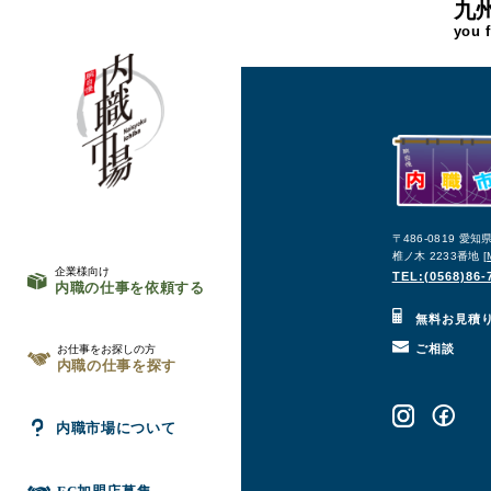
九
you 
〒486-0819 愛
椎ノ木 2233番地 [
企業様向け
TEL:(0568)86-
内職の仕事を依頼する
無料お見積
ご相談
お仕事をお探しの方
内職の仕事を探す
内職市場について