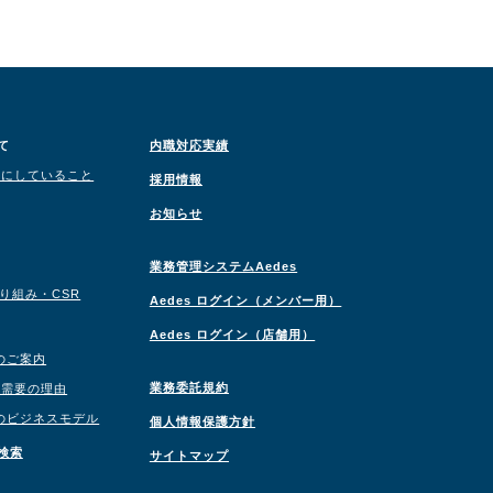
て
内職対応実績
切にしていること
採用情報
お知らせ
業務管理システムAedes
取り組み・CSR
Aedes ログイン（メンバー用）
Aedes ログイン（店舗用）
のご案内
業務委託規約
職需要の理由
のビジネスモデル
個人情報保護方針
検索
サイトマップ