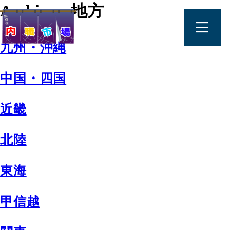
Archives:
地方
九州・沖縄
中国・四国
近畿
北陸
東海
甲信越