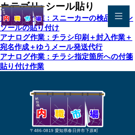
カテゴリ:
シール貼り
アナログ作業：スニーカーの検品＋イン
ソールの貼り付け
アナログ作業：チラシ印刷＋封入作業＋
宛名作成＋ゆうメール発送代行
アナログ作業：チラシ指定箇所への付箋
貼り付け作業
〒486-0819 愛知県春日井市下原町