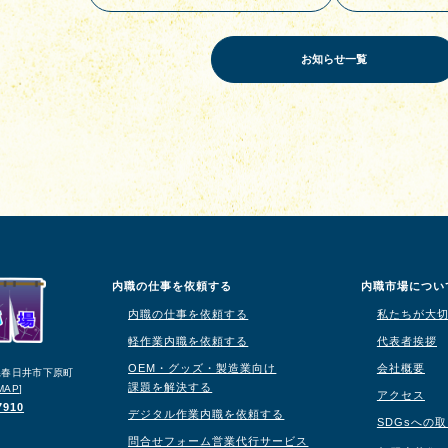
お知らせ一覧
内職の仕事を依頼する
内職市場につい
内職の仕事を依頼する
私たちが大
軽作業内職を依頼する
代表者挨拶
OEM・グッズ・製造業向け
会社概要
知県春日井市下原町
課題を解決する
MAP
]
アクセス
7910
デジタル作業内職を依頼する
SDGsへの
問合せフォーム営業代行サービス
り