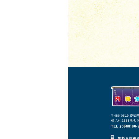
〒486-0819 愛
椎ノ木 2233番地 [
TEL:(0568)86-
無料お見積