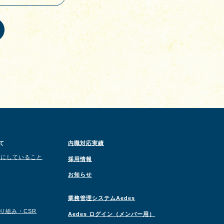
て
内職対応実績
切にしていること
採用情報
お知らせ
業務管理システムAedes
取り組み・CSR
Aedes ログイン（メンバー用）