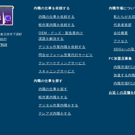
内職の仕事を依頼する
内職市場につい
内職の仕事を依頼する
私たちが大
軽作業内職を依頼する
代表者挨拶
OEM・グッズ・製造業向け
会社概要
知県春日井市下原町
課題を解決する
MAP
]
アクセス
7910
デジタル作業内職を依頼する
SDGsへの
問合せフォーム営業代行サービス
り
FC加盟店募集
テレマーケティングサービス
内職市場FC
スキャニングサービス
加速する内
内職の仕事を探す
内職市場FC
内職の仕事を探す
お近くの店舗を
軽作業内職をする
デジタル作業内職をする
テレアポ内職をする