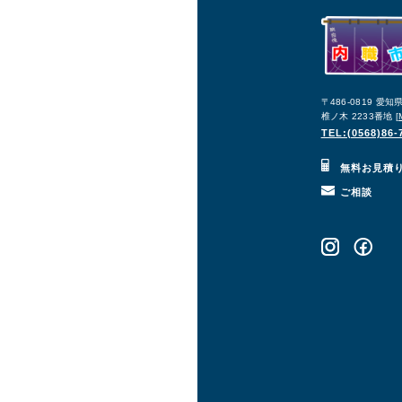
〒486-0819 愛
椎ノ木 2233番地 [
TEL:(0568)86-
無料お見積
ご相談