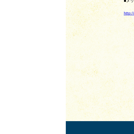
■メッ
http: