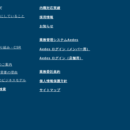
て
内職対応実績
切にしていること
採用情報
お知らせ
業務管理システムAedes
取り組み・CSR
Aedes ログイン（メンバー用）
Aedes ログイン（店舗用）
のご案内
業務委託規約
職需要の理由
のビジネスモデル
個人情報保護方針
検索
サイトマップ