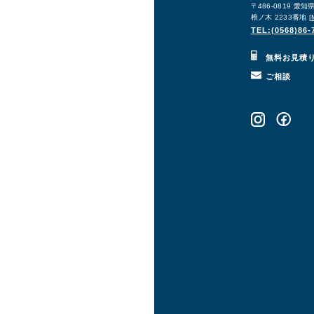
〒486-0819 愛
椎ノ木 2233番地 [
TEL:(0568)86-
無料お見積
ご相談