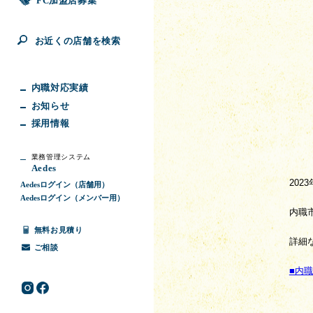
FC加盟店募集
お近くの店舗を検索
内職対応実績
お知らせ
採用情報
業務管理システム
Aedes
202
Aedesログイン（店舗用）
Aedesログイン（メンバー用）
内職
無料お見積り
詳細
ご相談
■内