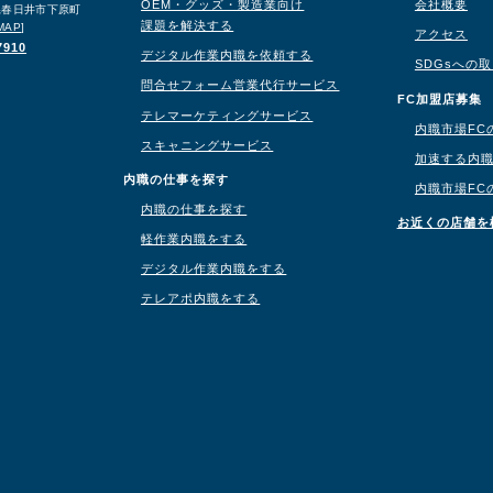
OEM・グッズ・製造業向け
会社概要
知県春日井市下原町
課題を解決する
MAP
]
アクセス
7910
デジタル作業内職を依頼する
SDGsへの
問合せフォーム営業代行サービス
り
FC加盟店募集
テレマーケティングサービス
内職市場FC
スキャニングサービス
加速する内
内職の仕事を探す
内職市場FC
内職の仕事を探す
お近くの店舗を
軽作業内職をする
デジタル作業内職をする
テレアポ内職をする