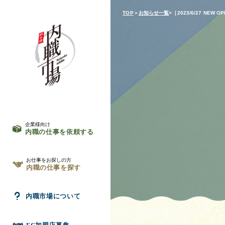
TOP
＞
お知らせ一覧
>［2023/6/27 NEW
企業様向け
内職の仕事を依頼する
お仕事をお探しの方
内職の仕事を探す
内職市場について