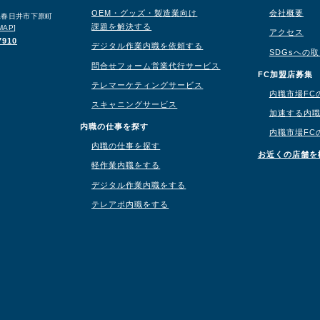
OEM・グッズ・製造業向け
会社概要
知県春日井市下原町
課題を解決する
MAP
]
アクセス
7910
デジタル作業内職を依頼する
SDGsへの
問合せフォーム営業代行サービス
り
FC加盟店募集
テレマーケティングサービス
内職市場FC
スキャニングサービス
加速する内
内職の仕事を探す
内職市場FC
内職の仕事を探す
お近くの店舗を
軽作業内職をする
デジタル作業内職をする
テレアポ内職をする