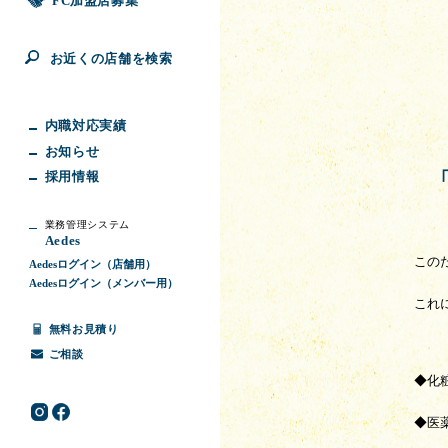
FC加盟店募集
お近くの店舗を検索
内職対応実績
お知らせ
採用情報
業務管理システム
Aedes
この
Aedesログイン（店舗用）
Aedesログイン（メンバー用）
これ
無料お見積り
ご相談
◆化粧
◆医薬