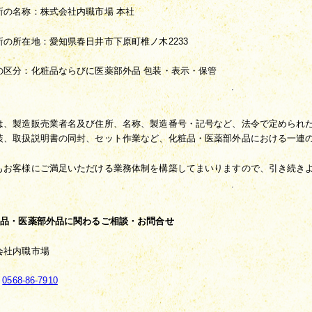
所の名称：株式会社内職市場 本社
所の所在地：愛知県春日井市下原町椎ノ木2233
の区分：化粧品ならびに医薬部外品 包装・表示・保管
は、製造販売業者名及び住所、名称、製造番号・記号など、法令で定められ
装、取扱説明書の同封、セット作業など、化粧品・医薬部外品における一連
もお客様にご満足いただける業務体制を構築してまいりますので、引き続き
粧品・医薬部外品に関わるご相談・お問合せ
会社内職市場
：
0568-86-7910