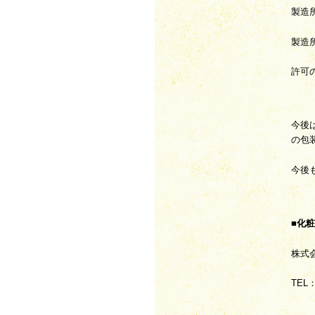
製造
製造
許可
今後
の包
今後
■化
株式
TEL