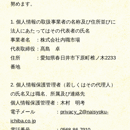
努めます。
1. 個人情報の取扱事業者の名称及び住所並びに
法人にあたってはその代表者の氏名
事業者名 ：株式会社内職市場
代表取締役：髙島 卓
住所 ：愛知県春日井市下原町椎ノ木2233
番地
2. 個人情報保護管理者（若しくはその代理人）
の氏名又は職名、所属及び連絡先
個人情報保護管理者：木村 明考
電子メール ：
privacy_2@naisyoku-
ichiba.co.jp
電話番号 ：
0568-86-7910