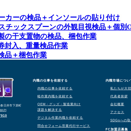
ーカーの検品＋インソールの貼り付け
スチックスプーンの外観目視検品＋個別O
製の干支置物の検品、梱包作業
券封入、重量検品作業
検品＋梱包作業
内職の仕事を依頼する
内職市場につい
内職の仕事を依頼する
私たちが大
軽作業内職を依頼する
代表者挨拶
OEM・グッズ・製造業向け
会社概要
知県春日井市下原町
課題を解決する
MAP
]
アクセス
7910
デジタル作業内職を依頼する
SDGsへの
問合せフォーム営業代行サービス
り
FC加盟店募集