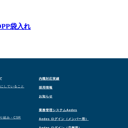
PP袋入れ
て
内職対応実績
切にしていること
採用情報
お知らせ
業務管理システムAedes
取り組み・CSR
Aedes ログイン（メンバー用）
Aedes ログイン（店舗用）