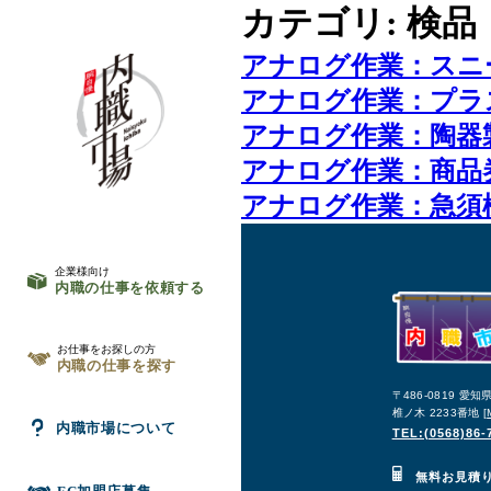
カテゴリ:
検品
アナログ作業：スニ
アナログ作業：プラ
アナログ作業：陶器
アナログ作業：商品
アナログ作業：急須
企業様向け
内職の仕事を依頼する
お仕事をお探しの方
内職の仕事を探す
〒486-0819 愛
椎ノ木 2233番地 [
内職市場について
TEL:(0568)86-
無料お見積