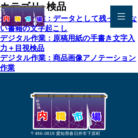
カテゴリ:
検品
デジタル作業：データとして残っていな
い書籍の文字起こし
デジタル作業：原稿用紙の手書き文字入
力＋目視検品
デジタル作業：商品画像アノテーション
作業
〒486-0819 愛知県春日井市下原町