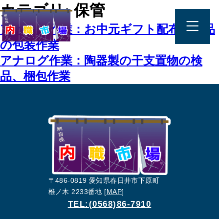
カテゴリ:
保管
アナログ作業：お中元ギフト配布用商品
の包装作業
アナログ作業：陶器製の干支置物の検
品、梱包作業
〒486-0819 愛知県春日井市下原町
椎ノ木 2233番地 [
MAP
]
TEL:(0568)86-7910