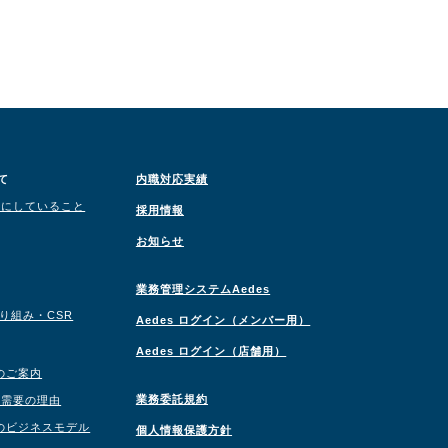
て
内職対応実績
切にしていること
採用情報
お知らせ
業務管理システムAedes
取り組み・CSR
Aedes ログイン（メンバー用）
Aedes ログイン（店舗用）
のご案内
業務委託規約
職需要の理由
のビジネスモデル
個人情報保護方針