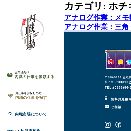
カテゴリ:
ホチ
アナログ作業：メモ
アナログ作業：三角
企業様向け
内職の仕事を依頼する
〒486-0819 愛
椎ノ木 2233番地 [
TEL:(0568)86-
お仕事をお探しの方
内職の仕事を探す
無料お見積
ご相談
内職市場について