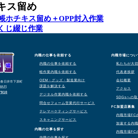
キス留め
帳ホチキス留め＋OPP封入作業
くじ綴じ作業
内職の仕事を依頼する
内職市場につい
内職の仕事を依頼する
私たちが大
軽作業内職を依頼する
代表者挨拶
OEM・グッズ・製造業向け
会社概要
知県春日井市下原町
課題を解決する
MAP
]
アクセス
7910
デジタル作業内職を依頼する
SDGsへの
問合せフォーム営業代行サービス
り
FC加盟店募集
テレマーケティングサービス
内職市場FC
スキャニングサービス
加速する内
内職の仕事を探す
内職市場FC
内職の仕事を探す