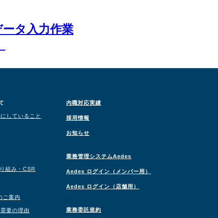
データ入力作業
）
て
内職対応実績
切にしていること
採用情報
お知らせ
業務管理システムAedes
取り組み・CSR
Aedes ログイン（メンバー用）
Aedes ログイン（店舗用）
のご案内
業務委託規約
職需要の理由