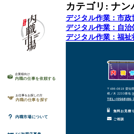
カテゴリ:
ナン
デジタル作業：市政
デジタル作業：自治
デジタル作業：福祉
企業様向け
内職の仕事を依頼する
〒486-0819 愛
椎ノ木 2233番地 [
お仕事をお探しの方
TEL:(0568)86-
内職の仕事を探す
無料お見積
内職市場について
ご相談