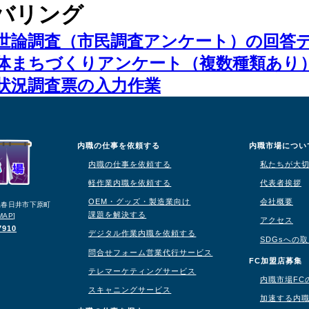
バリング
世論調査（市民調査アンケート）の回答
体まちづくりアンケート（複数種類あり
状況調査票の入力作業
内職の仕事を依頼する
内職市場につい
内職の仕事を依頼する
私たちが大
軽作業内職を依頼する
代表者挨拶
OEM・グッズ・製造業向け
会社概要
知県春日井市下原町
課題を解決する
MAP
]
アクセス
7910
デジタル作業内職を依頼する
SDGsへの
問合せフォーム営業代行サービス
り
FC加盟店募集
テレマーケティングサービス
内職市場FC
スキャニングサービス
加速する内